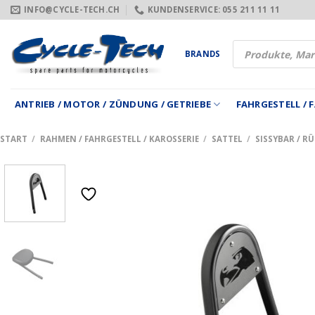
Zum
INFO@CYCLE-TECH.CH
KUNDENSERVICE: 055 211 11 11
Inhalt
springen
Products
BRANDS
search
ANTRIEB / MOTOR / ZÜNDUNG / GETRIEBE
FAHRGESTELL /
START
/
RAHMEN / FAHRGESTELL / KAROSSERIE
/
SATTEL
/
SISSYBAR / R