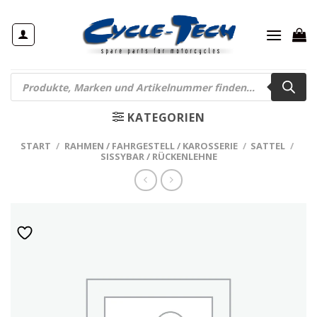
Zum
Inhalt
springen
Products
search
KATEGORIEN
START
/
RAHMEN / FAHRGESTELL / KAROSSERIE
/
SATTEL
/
SISSYBAR / RÜCKENLEHNE