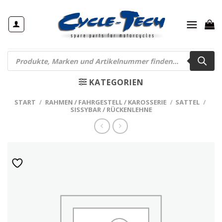
Zum
Inhalt
springen
Products
search
KATEGORIEN
START
/
RAHMEN / FAHRGESTELL / KAROSSERIE
/
SATTEL
/
SISSYBAR / RÜCKENLEHNE