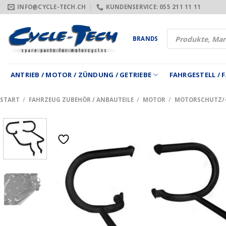
Zum
INFO@CYCLE-TECH.CH
KUNDENSERVICE: 055 211 11 11
Inhalt
springen
Products
BRANDS
search
ANTRIEB / MOTOR / ZÜNDUNG / GETRIEBE
FAHRGESTELL /
START
/
FAHRZEUG ZUBEHÖR / ANBAUTEILE
/
MOTOR
/
MOTORSCHUTZ/