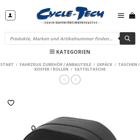
Zum
Inhalt
springen
Products
search
KATEGORIEN
START
/
FAHRZEUG ZUBEHÖR / ANBAUTEILE
/
GEPÄCK
/
TASCHEN /
KOFFER / ROLLEN
/
SATTELTASCHE