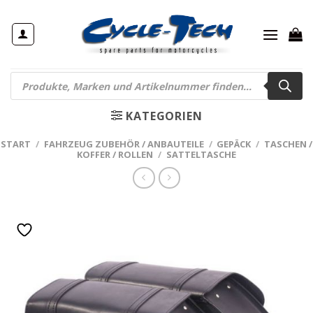
Zum
Inhalt
springen
Products
search
KATEGORIEN
START
/
FAHRZEUG ZUBEHÖR / ANBAUTEILE
/
GEPÄCK
/
TASCHEN /
KOFFER / ROLLEN
/
SATTELTASCHE