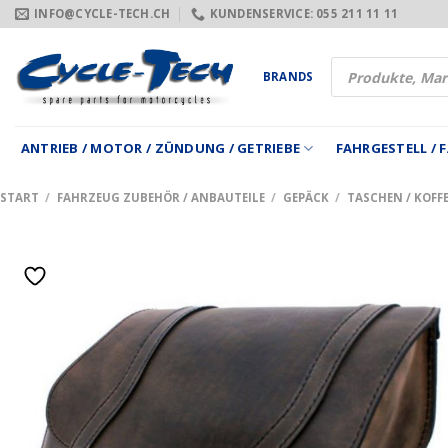
Zum
INFO@CYCLE-TECH.CH
KUNDENSERVICE: 055 211 11 11
Inhalt
springen
Products
BRANDS
search
ANTRIEB / MOTOR / ZÜNDUNG / GETRIEBE
FAHRGESTELL /
START
/
FAHRZEUG ZUBEHÖR / ANBAUTEILE
/
GEPÄCK
/
TASCHEN / KOFFE