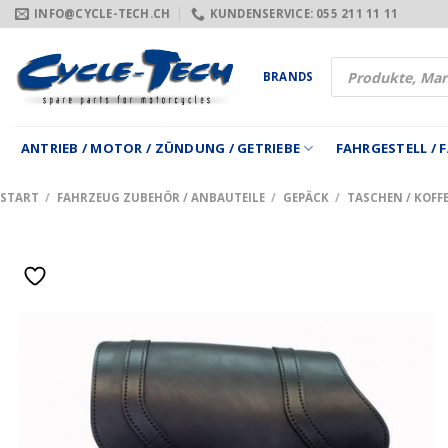
Zum
INFO@CYCLE-TECH.CH
KUNDENSERVICE: 055 211 11 11
Inhalt
springen
Products
BRANDS
search
ANTRIEB / MOTOR / ZÜNDUNG / GETRIEBE
FAHRGESTELL /
START
/
FAHRZEUG ZUBEHÖR / ANBAUTEILE
/
GEPÄCK
/
TASCHEN / KOFFE