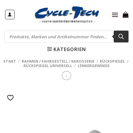
Zum
Inhalt
springen
Products
search
KATEGORIEN
START
/
RAHMEN / FAHRGESTELL / KAROSSERIE
/
RÜCKSPIEGEL
/
RÜCKSPIEGEL UNIVERSELL
/
LENKERGEWINDE