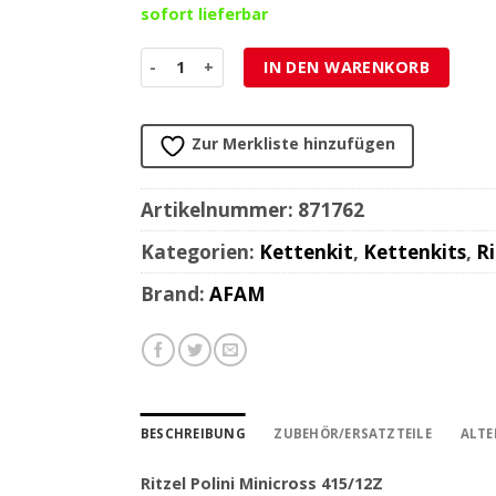
sofort lieferbar
Ritzel Polini Minicross 415/12Z Menge
IN DEN WARENKORB
Zur Merkliste hinzufügen
Artikelnummer:
871762
Kategorien:
Kettenkit
,
Kettenkits
,
Ri
Brand:
AFAM
BESCHREIBUNG
ZUBEHÖR/ERSATZTEILE
ALTE
Ritzel Polini Minicross 415/12Z