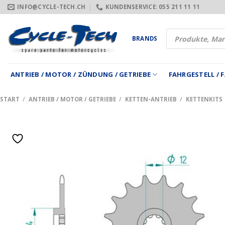
Zum
INFO@CYCLE-TECH.CH
KUNDENSERVICE: 055 211 11 11
Inhalt
springen
Products
BRANDS
search
ANTRIEB / MOTOR / ZÜNDUNG / GETRIEBE
FAHRGESTELL /
START
/
ANTRIEB / MOTOR / GETRIEBE
/
KETTEN-ANTRIEB
/
KETTENKITS