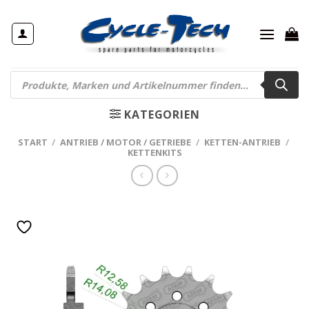
Zum
Inhalt
springen
Products
search
KATEGORIEN
START
/
ANTRIEB / MOTOR / GETRIEBE
/
KETTEN-ANTRIEB
/
KETTENKITS