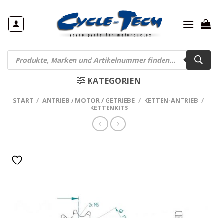
Zum
Inhalt
springen
Products
search
KATEGORIEN
START
/
ANTRIEB / MOTOR / GETRIEBE
/
KETTEN-ANTRIEB
/
KETTENKITS