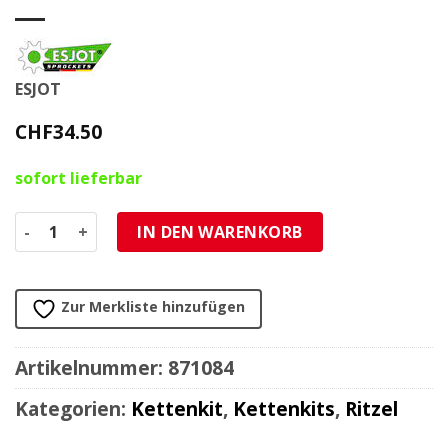
ESJOT
CHF
34.50
sofort lieferbar
Ritzel ESJOT Beta, Fantic, Yamaha 125 2021 -> 428/14Z Men
IN DEN WARENKORB
Zur Merkliste hinzufügen
Artikelnummer:
871084
Kategorien:
Kettenkit
,
Kettenkits
,
Ritzel