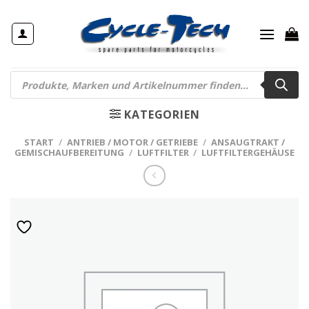
Zum
Inhalt
springen
Products
search
KATEGORIEN
START
/
ANTRIEB / MOTOR / GETRIEBE
/
ANSAUGTRAKT /
GEMISCHAUFBEREITUNG
/
LUFTFILTER
/
LUFTFILTERGEHÄUSE