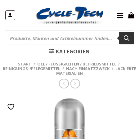
Zum
Inhalt
springen
Products
search
KATEGORIEN
START
/
OEL / FLÜSSIGKEITEN / BETRIEBSMITTEL
/
REINIGUNGS-/PFLEGEMITTEL
/
NACH EINSATZZWECK
/
LACKIERTE
MATERIALIEN