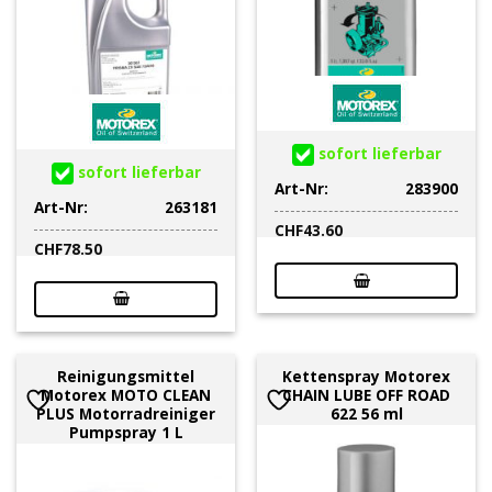
sofort lieferbar
sofort lieferbar
Art-Nr:
283900
Art-Nr:
263181
CHF
43.60
CHF
78.50
Reinigungsmittel
Kettenspray Motorex
Motorex MOTO CLEAN
CHAIN LUBE OFF ROAD
PLUS Motorradreiniger
622 56 ml
Pumpspray 1 L