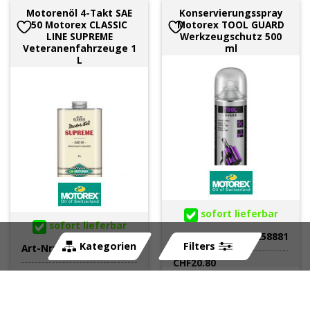
Motorenöl 4-Takt SAE
Konservierungsspray
50 Motorex CLASSIC
Motorex TOOL GUARD
LINE SUPREME
Werkzeugschutz 500
Veteranenfahrzeuge 1
ml
L
sofort lieferbar
sofort lieferbar
Art-Nr:
258881
Kategorien
Filters
Art-Nr:
259536
CHF
20.80
CHF
19.90