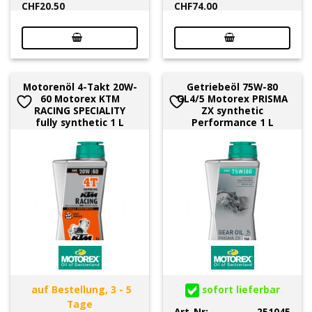
CHF
20.50
CHF
74.00
Motorenöl 4-Takt 20W-
Getriebeöl 75W-80
60 Motorex KTM
GL4/5 Motorex PRISMA
RACING SPECIALITY
ZX synthetic
fully synthetic 1 L
Performance 1 L
auf Bestellung, 3 - 5
sofort lieferbar
Tage
Art-Nr:
251045