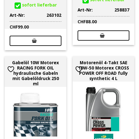
sofort lieferbar
Art-Nr:
258837
Art-Nr:
263102
CHF
88.00
CHF
99.00
Gabelöl 10W Motorex
Motorenöl 4-Takt SAE
RACING FORK OIL
10W-50 Motorex CROSS
hydraulische Gabeln
POWER OFF ROAD fully
mit Gabelöldruck 250
synthetic 4 L
ml