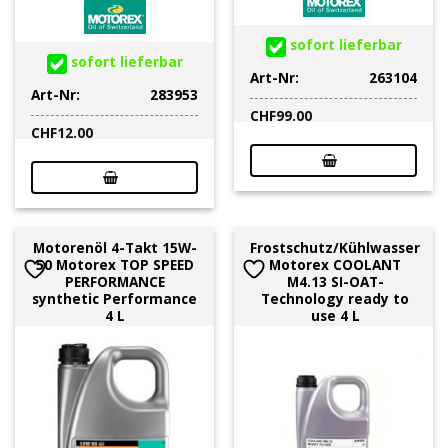
sofort lieferbar
sofort lieferbar
Art-Nr:
263104
Art-Nr:
283953
CHF
99.00
CHF
12.00
Motorenöl 4-Takt 15W-
Frostschutz/Kühlwasser
50 Motorex TOP SPEED
Motorex COOLANT
PERFORMANCE
M4.13 SI-OAT-
synthetic Performance
Technology ready to
4 L
use 4 L