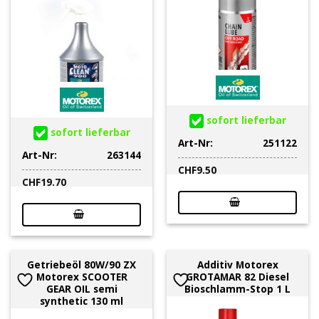
sofort lieferbar
sofort lieferbar
Art-Nr:
251122
Art-Nr:
263144
CHF
9.50
CHF
19.70
Getriebeöl 80W/90 ZX
Additiv Motorex
Motorex SCOOTER
GROTAMAR 82 Diesel
GEAR OIL semi
Bioschlamm-Stop 1 L
synthetic 130 ml