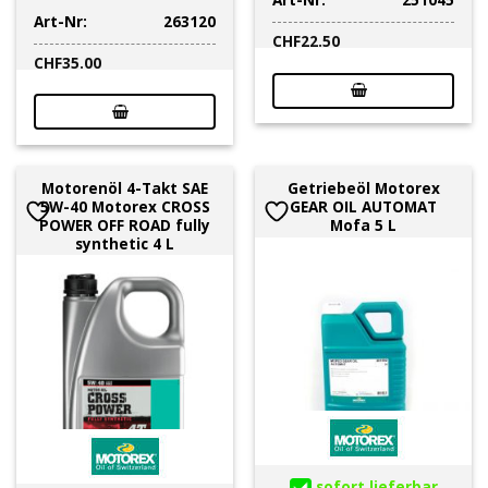
Art-Nr:
263120
CHF
22.50
CHF
35.00
Motorenöl 4-Takt SAE
Getriebeöl Motorex
5W-40 Motorex CROSS
GEAR OIL AUTOMAT
POWER OFF ROAD fully
Mofa 5 L
synthetic 4 L
sofort lieferbar