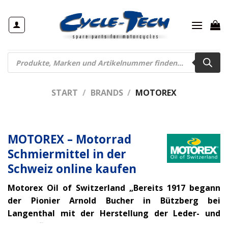
Zum
Inhalt
springen
Products
search
START
/
BRANDS
/
MOTOREX
MOTOREX – Motorrad
Schmiermittel in der
Schweiz online kaufen
Motorex Oil of Switzerland „Bereits 1917 begann
der Pionier Arnold Bucher in Bützberg bei
Langenthal mit der Herstellung der Leder- und
Bodenpflegemittel REX. Mit der zunehmenden