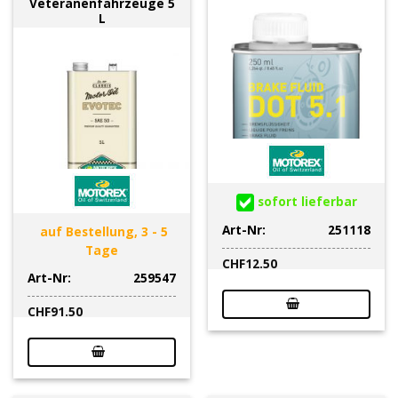
Veteranenfahrzeuge 5
L
sofort lieferbar
Art-Nr:
251118
auf Bestellung, 3 - 5
Tage
CHF
12.50
Art-Nr:
259547
CHF
91.50