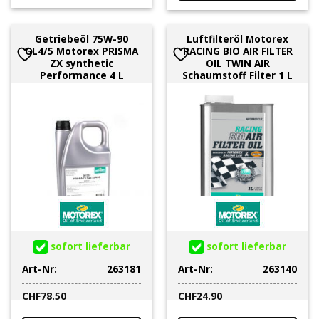
Getriebeöl 75W-90
Luftfilteröl Motorex
GL4/5 Motorex PRISMA
RACING BIO AIR FILTER
ZX synthetic
OIL TWIN AIR
Performance 4 L
Schaumstoff Filter 1 L
sofort lieferbar
sofort lieferbar
Art-Nr:
263181
Art-Nr:
263140
CHF
78.50
CHF
24.90