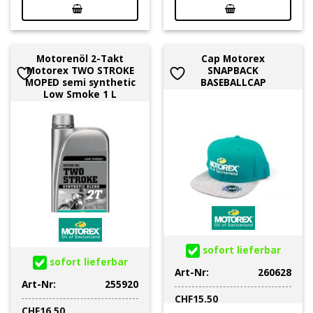
Motorenöl 2-Takt
Cap Motorex
Motorex TWO STROKE
SNAPBACK
MOPED semi synthetic
BASEBALLCAP
Low Smoke 1 L
sofort lieferbar
sofort lieferbar
Art-Nr:
260628
Art-Nr:
255920
CHF
15.50
CHF
16.50