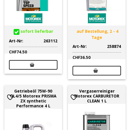
sofort lieferbar
auf Bestellung, 2 - 4
Tage
Art-Nr:
263112
Art-Nr:
258874
CHF
74.50
CHF
36.50
Getriebeöl 75W-90
Vergaserreiniger
GL4/5 Motorex PRISMA
Motorex CARBURETOR
ZX synthetic
CLEAN 1 L
Performance 4 L