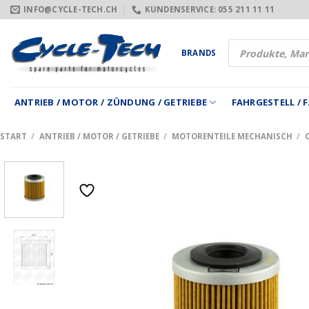
Zum
INFO@CYCLE-TECH.CH
KUNDENSERVICE: 055 211 11 11
Inhalt
springen
Products
BRANDS
search
ANTRIEB / MOTOR / ZÜNDUNG / GETRIEBE
FAHRGESTELL /
START
/
ANTRIEB / MOTOR / GETRIEBE
/
MOTORENTEILE MECHANISCH
/