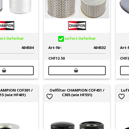
rt lieferbar
sofort lieferbar
604504
Art-Nr:
604532
Art-
CHF
12.50
CHF
CHAMPION COF301 /
Oelfilter CHAMPION COF451 /
Luf
15 (wie HF401)
C305 (wie HF551)