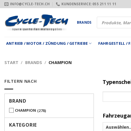
Zum
INFO@CYCLE-TECH.CH
KUNDENSERVICE: 055 211 11 11
Inhalt
springen
Products
BRANDS
search
ANTRIEB / MOTOR / ZÜNDUNG / GETRIEBE
FAHRGESTELL /
START
/
BRANDS
/
CHAMPION
FILTERN NACH
Typensche
BRAND
CHAMPION
278
Fahrzeuga
KATEGORIE