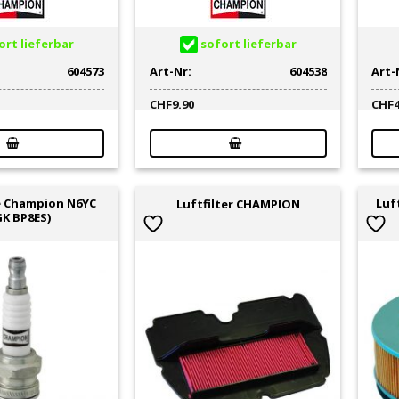
rt lieferbar
sofort lieferbar
604573
Art-Nr:
604538
Art-
CHF
9.90
CHF
 Champion N6YC
Luf
Luftfilter CHAMPION
K BP8ES)