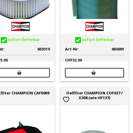
sofort lieferbar
sofort lieferbar
Nr:
603519
Art-Nr:
603691
25.00
CHF
32.00
Oelfilter CHAMPION COF037 /
tfilter CHAMPION CAF0909
X308 (wie HF137)