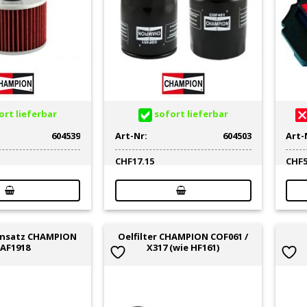
rt lieferbar
sofort lieferbar
604539
Art-Nr:
604503
Art-
CHF
17.15
CHF
einsatz CHAMPION
Oelfilter CHAMPION COF061 /
AF1918
X317 (wie HF161)