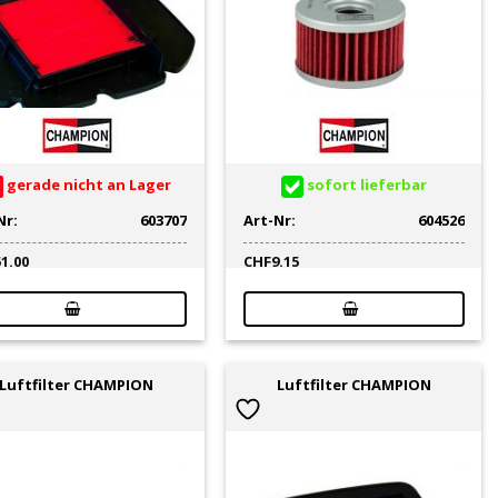
gerade nicht an Lager
sofort lieferbar
Nr:
603707
Art-Nr:
604526
51.00
CHF
9.15
Luftfilter CHAMPION
Luftfilter CHAMPION