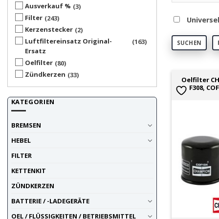
Ausverkauf %
3
Filter
243
Universe
Kerzenstecker
2
Luftfiltereinsatz Original-
163
SUCHEN
Ersatz
Oelfilter
80
Zündkerzen
33
Oelfilter 
F308, COF
KATEGORIEN
BREMSEN
HEBEL
FILTER
KETTENKIT
ZÜNDKERZEN
BATTERIE / -LADEGERÄTE
OEL / FLÜSSIGKEITEN / BETRIEBSMITTEL