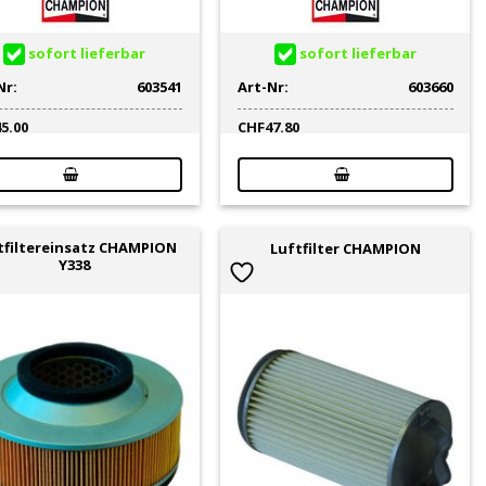
sofort lieferbar
sofort lieferbar
Nr:
603541
Art-Nr:
603660
45.00
CHF
47.80
tfiltereinsatz CHAMPION
Luftfilter CHAMPION
Y338