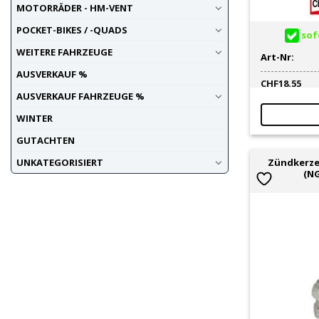
MOTORRÄDER - HM-VENT
POCKET-BIKES / -QUADS
sofo
WEITERE FAHRZEUGE
Art-Nr:
AUSVERKAUF %
CHF
18.55
AUSVERKAUF FAHRZEUGE %
WINTER
GUTACHTEN
Zündkerze
UNKATEGORISIERT
(NG