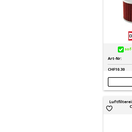
sofo
Art-Nr:
CHF
10.30
Luftfilter
C