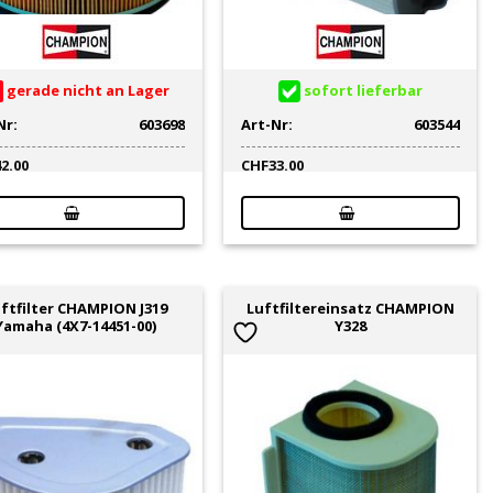
gerade nicht an Lager
sofort lieferbar
Nr:
603698
Art-Nr:
603544
42.00
CHF
33.00
ftfilter CHAMPION J319
Luftfiltereinsatz CHAMPION
Yamaha (4X7-14451-00)
Y328