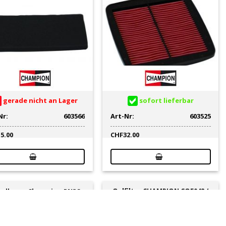
gerade nicht an Lager
sofort lieferbar
Nr:
603566
Art-Nr:
603525
15.00
CHF
32.00
Oelfilter CHAMPION COF042 /
ndkerze Champion RN3C
X348 (wie HF142)