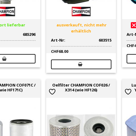
rt lieferbar
ausverkauft, nicht mehr
erhältlich
685296
Art-
Art-Nr:
603515
CHF
CHF
68.00
HAMPION COF071C /
Oelfilter CHAMPION COF026 /
Lu
(wie HF171C)
X314 (wie HF126)