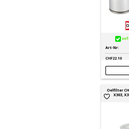
sofo
Art-Nr:
CHF
22.10
Oelfilter 
X303, X3