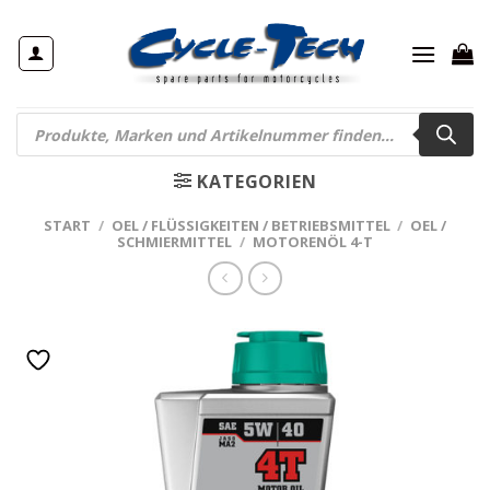
Zum
Inhalt
springen
Products
search
KATEGORIEN
START
/
OEL / FLÜSSIGKEITEN / BETRIEBSMITTEL
/
OEL /
SCHMIERMITTEL
/
MOTORENÖL 4-T