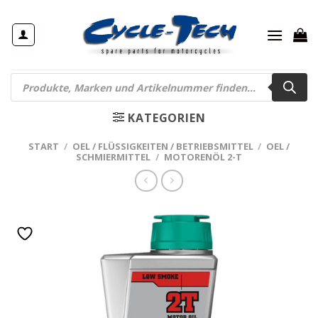
Zum
Inhalt
springen
Products
search
KATEGORIEN
START
/
OEL / FLÜSSIGKEITEN / BETRIEBSMITTEL
/
OEL /
SCHMIERMITTEL
/
MOTORENÖL 2-T