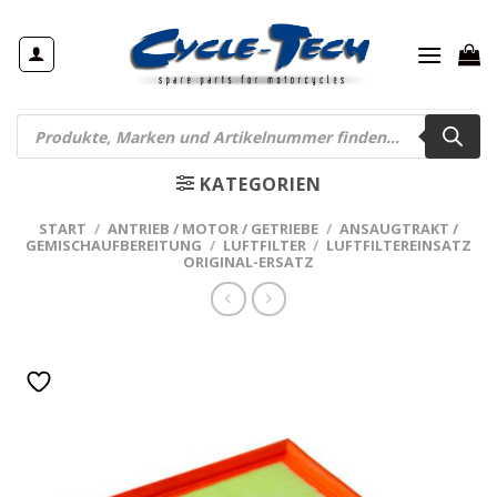
Zum
Inhalt
springen
Products
search
KATEGORIEN
START
/
ANTRIEB / MOTOR / GETRIEBE
/
ANSAUGTRAKT /
GEMISCHAUFBEREITUNG
/
LUFTFILTER
/
LUFTFILTEREINSATZ
ORIGINAL-ERSATZ