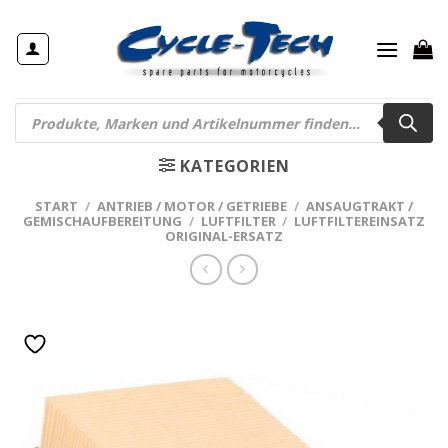
Zum
Inhalt
springen
Products
search
KATEGORIEN
START
/
ANTRIEB / MOTOR / GETRIEBE
/
ANSAUGTRAKT /
GEMISCHAUFBEREITUNG
/
LUFTFILTER
/
LUFTFILTEREINSATZ
ORIGINAL-ERSATZ