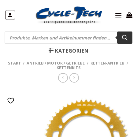
Zum
Inhalt
springen
Products
search
KATEGORIEN
START
/
ANTRIEB / MOTOR / GETRIEBE
/
KETTEN-ANTRIEB
/
KETTENKITS