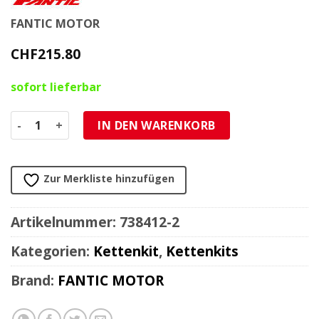
FANTIC MOTOR
CHF
215.80
sofort lieferbar
Kettenkit original 14 x 57 Stahl-Alu, 428 RX3, ohne O-Ring
IN DEN WARENKORB
Zur Merkliste hinzufügen
Artikelnummer:
738412-2
Kategorien:
Kettenkit
,
Kettenkits
Brand:
FANTIC MOTOR