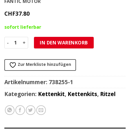
FANTIC MOTOR
CHF
37.80
sofort lieferbar
Ritzel 428/14Z Fantic XMF 125 / XEF 125 / Caballero 125 202
IN DEN WARENKORB
Zur Merkliste hinzufügen
Artikelnummer:
738255-1
Kategorien:
Kettenkit
,
Kettenkits
,
Ritzel