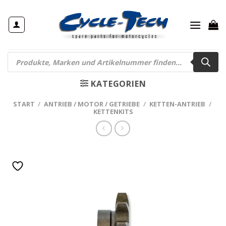
Zum
Inhalt
springen
Products
search
KATEGORIEN
START
/
ANTRIEB / MOTOR / GETRIEBE
/
KETTEN-ANTRIEB
/
KETTENKITS