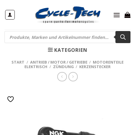
Zum
Inhalt
springen
Products
search
KATEGORIEN
START
/
ANTRIEB / MOTOR / GETRIEBE
/
MOTORENTEILE
ELEKTRISCH
/
ZÜNDUNG
/
KERZENSTECKER