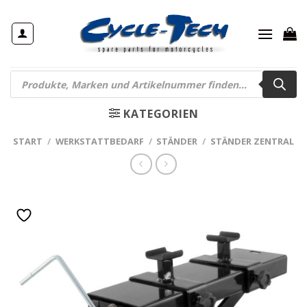
Zum
Inhalt
springen
Products
search
KATEGORIEN
START
/
WERKSTATTBEDARF
/
STÄNDER
/
STÄNDER ZENTRAL