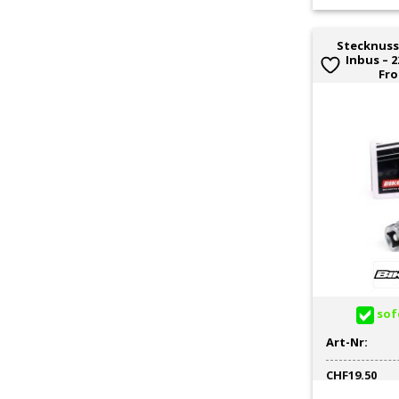
Stecknuss 
Inbus – 
Fro
sofo
Art-Nr:
CHF
19.50