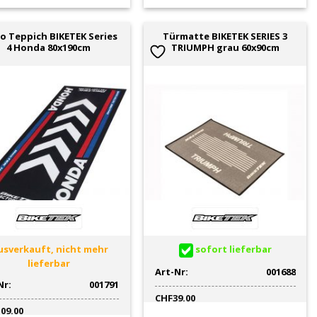
o Teppich BIKETEK Series
Türmatte BIKETEK SERIES 3
4 Honda 80x190cm
TRIUMPH grau 60x90cm
sverkauft, nicht mehr
sofort lieferbar
lieferbar
Art-Nr:
001688
Nr:
001791
CHF
39.00
109.00