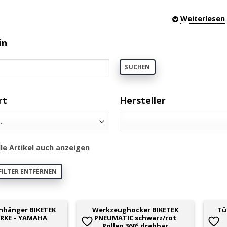
ilfsmittel wie Reifenrollen (Wheel Spin), Rangierhilfen, 
Weiterlesen
e (Flüssigkeit absaugen) oder elektrisches Motorrad
sser) sind auch erhältlich.
in
für Unterwegs, Taschen (Bauchtasche), Schlüsselanh
SUCHEN
) gibt es ebenfalls.
rt
Hersteller
lle Artikel auch anzeigen
FILTER ENTFERNEN
nhänger BIKETEK
Werkzeughocker BIKETEK
Tü
RKE – YAMAHA
PNEUMATIC schwarz/rot
Rollen 360° drehbar