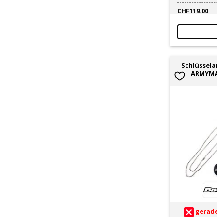
CHF
119.00
Schlüssela
ARMYMA
gerade