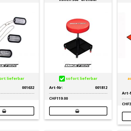
rt lieferbar
sofort lieferbar
au
001632
Art-Nr:
001812
Art-
CHF
119.00
CHF