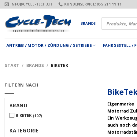
Zum
INFO@CYCLE-TECH.CH
KUNDENSERVICE: 055 211 11 11
Inhalt
springen
Products
BRANDS
search
ANTRIEB / MOTOR / ZÜNDUNG / GETRIEBE
FAHRGESTELL /
START
/
BRANDS
/
BIKETEK
FILTERN NACH
BikeTek
Eigenmarke d
BRAND
Motorrad Zub
BIKETEK
107
Ein Werkzeug
auch noch da
KATEGORIE
Motorradstän