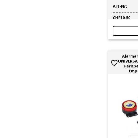
Art-Nr:
CHF
10.50
Alarman
UNIVERSAL
Fernb
Emp