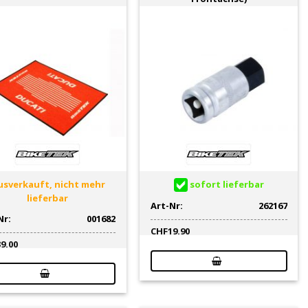
sverkauft, nicht mehr
sofort lieferbar
lieferbar
Art-Nr:
262167
Nr:
001682
CHF
19.90
39.00