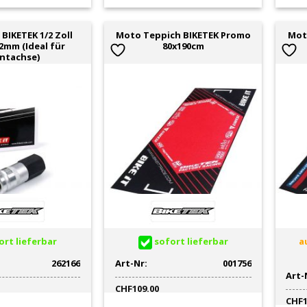
BIKETEK 1/2 Zoll
Moto Teppich BIKETEK Promo
Mot
22mm (Ideal für
80x190cm
ntachse)
rt lieferbar
sofort lieferbar
au
262166
Art-Nr:
001756
Art-
CHF
109.00
CHF