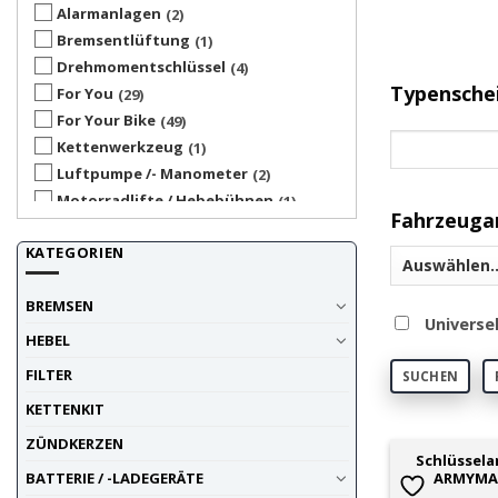
Alarmanlagen
2
Technische H
Bremsentlüftung
1
Vakuum Pump
Drehmomentschlüssel
4
(Rundenzeitme
Typensche
For You
29
For Your Bike
49
Accessoire 
Kettenwerkzeug
1
Satteltaschen
Luftpumpe /- Manometer
2
Motorradlifte / Hebebühnen
1
Fahrzeuga
Motorradmatten (Motopad)
43
KATEGORIEN
Ratschen
5
Reifenwärmer
6
BREMSEN
Roll-Hocker
3
Universe
Satteltasche
2
HEBEL
Schlüsselanhänger
15
FILTER
SUCHEN
Smartphone-Cases
2
KETTENKIT
Soziustasche
2
Ständer für hinten
1
ZÜNDKERZEN
Schlüssela
Ständer für vorne
2
ARMYMA
BATTERIE / -LADEGERÄTE
Ständer zentral
2