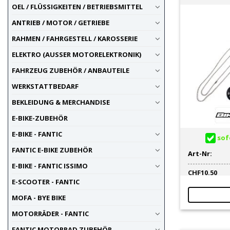
OEL / FLÜSSIGKEITEN / BETRIEBSMITTEL
Ständer-Zubehör / Adapter
1
Tankrucksack
ANTRIEB / MOTOR / GETRIEBE
3
Tasche
1
RAHMEN / FAHRGESTELL / KAROSSERIE
Türmatten
11
ELEKTRO (AUSSER MOTORELEKTRONIK)
Werkstatteinrichtung
1
FAHRZEUG ZUBEHÖR / ANBAUTEILE
Werkzeuge für Unterwegs
1
Werkzeugrolle / Tasche
1
WERKSTATTBEDARF
Zeitmessung Rundenzeit /
1
BEKLEIDUNG & MERCHANDISE
Laptimer
E-BIKE-ZUBEHÖR
E-BIKE - FANTIC
sofo
FANTIC E-BIKE ZUBEHÖR
Art-Nr:
E-BIKE - FANTIC ISSIMO
CHF
10.50
E-SCOOTER - FANTIC
MOFA - BYE BIKE
MOTORRÄDER - FANTIC
FANTIC MOTORRAD ZUBEHÖR