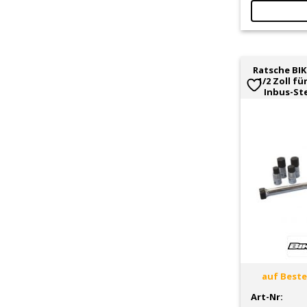
Ratsche BI
1/2 Zoll f
Inbus-St
auf Bestel
Art-Nr: