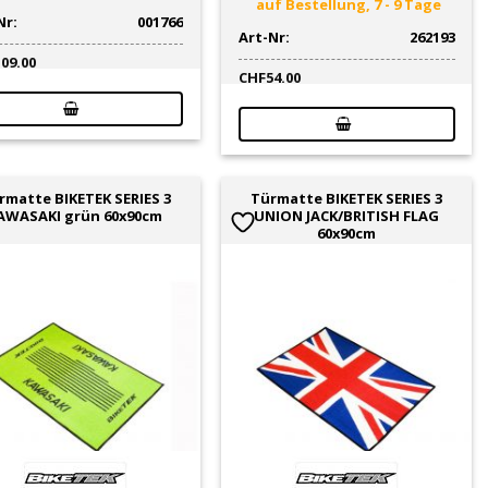
auf Bestellung, 7 - 9 Tage
Nr:
001766
Art-Nr:
262193
109.00
CHF
54.00
rmatte BIKETEK SERIES 3
Türmatte BIKETEK SERIES 3
AWASAKI grün 60x90cm
UNION JACK/BRITISH FLAG
60x90cm