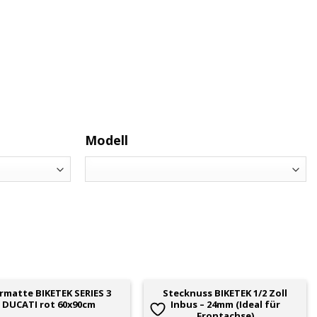
Fusspumpen (Druckluft), Manometer (Luftdruckmesser) und
 Zubehör wie nachrüstbaren Alarmanlagen, Lap Timer
änger, Motorradgepäck (Soziustasche, Tankrucksack,
Modell
rmatte BIKETEK SERIES 3
Stecknuss BIKETEK 1/2 Zoll
DUCATI rot 60x90cm
Inbus – 24mm (Ideal für
Frontachse)