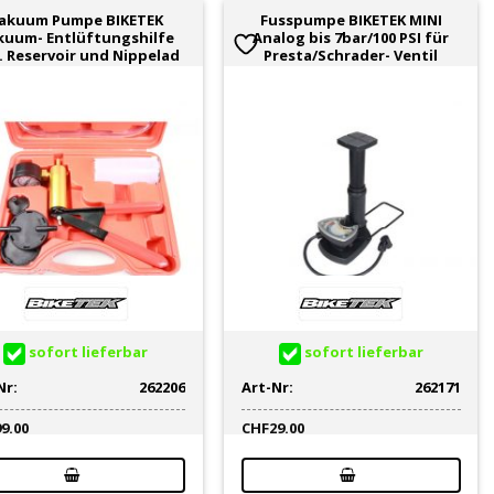
akuum Pumpe BIKETEK
Fusspumpe BIKETEK MINI
kuum- Entlüftungshilfe
Analog bis 7bar/100 PSI für
l. Reservoir und Nippelad
Presta/Schrader- Ventil
sofort lieferbar
sofort lieferbar
Nr:
262206
Art-Nr:
262171
99.00
CHF
29.00