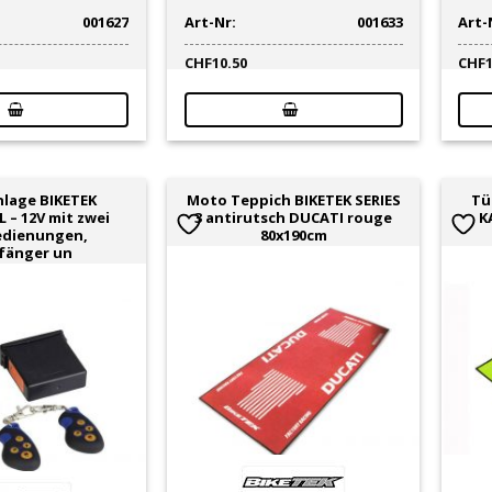
001627
Art-Nr:
001633
Art-
CHF
10.50
CHF
lage BIKETEK
Moto Teppich BIKETEK SERIES
Tü
 – 12V mit zwei
3 antirutsch DUCATI rouge
K
edienungen,
80x190cm
fänger un