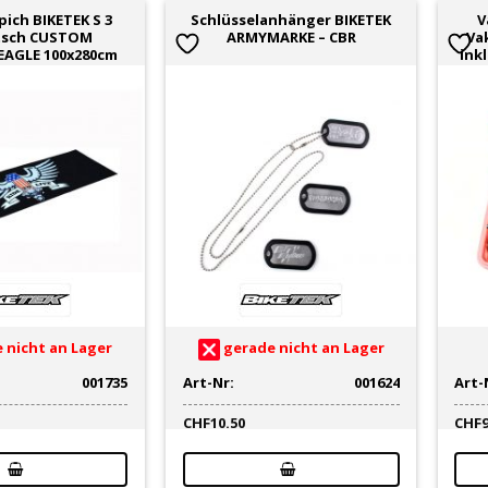
ich BIKETEK S 3
Schlüsselanhänger BIKETEK
V
tsch CUSTOM
ARMYMARKE – CBR
Va
EAGLE 100x280cm
ink
 nicht an Lager
gerade nicht an Lager
001735
Art-Nr:
001624
Art-
CHF
10.50
CHF