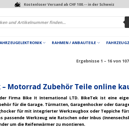
Kostenloser Versand ab CHF 100.-- in der Schweiz
 FAHRZEUGELEKTRONIK
RAHMEN / ANBAUTEILE
FAHRZEUG
Ergebnisse 1 – 16 von 10
 – Motorrad Zubehör Teile online ka
er Firma Bike It International LTD. BikeTek ist eine ei
ehör für die Garage. Türmatten, Garagenhocker oder Garagen
hocker für mit integrierter Werkzeugbox oder Teppiche für
s passende Werkzeug wie Ratschen oder Inbus (Innensechs
der um die Reifenwärmer zu montieren.