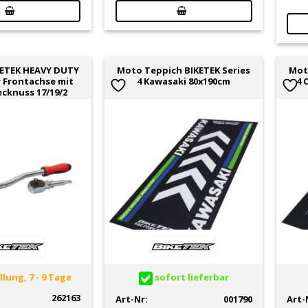
KETEK HEAVY DUTY
Moto Teppich BIKETEK Series
Mot
ür Frontachse mit
4 Kawasaki 80x190cm
4 
ecknuss 17/19/2
lung, 7 - 9 Tage
sofort lieferbar
262163
Art-Nr:
001790
Art-