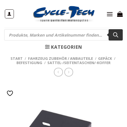
Zum
Inhalt
springen
Products
search
KATEGORIEN
START
/
FAHRZEUG ZUBEHÖR / ANBAUTEILE
/
GEPÄCK
/
BEFESTIGUNG
/
SATTEL-/SEITENTASCHEN/-KOFFER