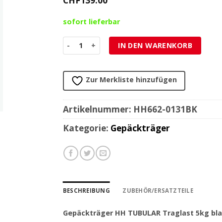
CHF
139.00
sofort lieferbar
Gepäckträger HH TUBULAR Traglast 5kg black 
IN DEN WARENKORB
Zur Merkliste hinzufügen
Artikelnummer:
HH662-0131BK
Kategorie:
Gepäckträger
BESCHREIBUNG
ZUBEHÖR/ERSATZTEILE
Gepäckträger HH TUBULAR Traglast 5kg bl