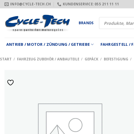
Zum
INFO@CYCLE-TECH.CH
KUNDENSERVICE: 055 211 11 11
Inhalt
springen
Products
BRANDS
search
ANTRIEB / MOTOR / ZÜNDUNG / GETRIEBE
FAHRGESTELL /
START
/
FAHRZEUG ZUBEHÖR / ANBAUTEILE
/
GEPÄCK
/
BEFESTIGUNG
/