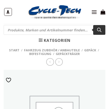
Zum
Inhalt
springen
Products
search
KATEGORIEN
START
/
FAHRZEUG ZUBEHÖR / ANBAUTEILE
/
GEPÄCK
/
BEFESTIGUNG
/
GEPÄCKTRÄGER