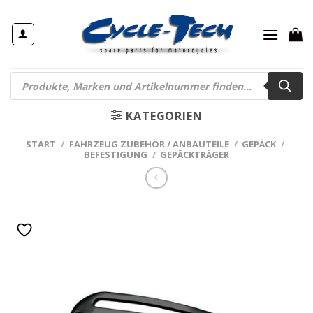
Zum
Inhalt
springen
Products
search
KATEGORIEN
START
/
FAHRZEUG ZUBEHÖR / ANBAUTEILE
/
GEPÄCK
/
BEFESTIGUNG
/
GEPÄCKTRÄGER