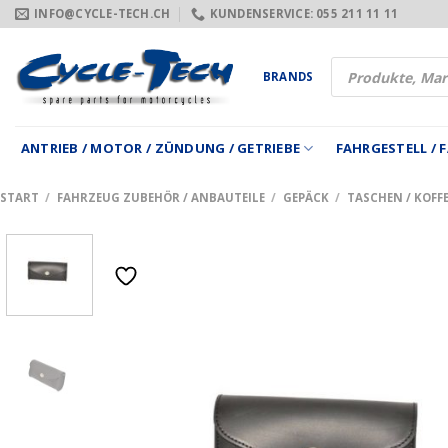
Zum
INFO@CYCLE-TECH.CH
KUNDENSERVICE: 055 211 11 11
Inhalt
springen
Products
BRANDS
search
ANTRIEB / MOTOR / ZÜNDUNG / GETRIEBE
FAHRGESTELL /
START
/
FAHRZEUG ZUBEHÖR / ANBAUTEILE
/
GEPÄCK
/
TASCHEN / KOFFE