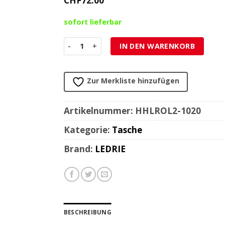
CHF
72.00
sofort lieferbar
Fronttasche HH (1 Stk) LEDRIE univ Echt-Leder L
IN DEN WARENKORB
Zur Merkliste hinzufügen
Artikelnummer:
HHLROL2-1020
Kategorie:
Tasche
Brand:
LEDRIE
BESCHREIBUNG