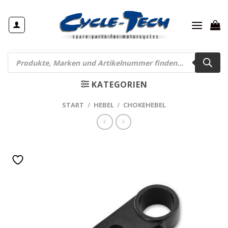
Zum
Inhalt
springen
Products
search
KATEGORIEN
START
/
HEBEL
/
CHOKEHEBEL