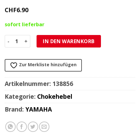
CHF
6.90
sofort lieferbar
Chokehebel manuell MBK Nitro/Yamaha Aerox/BWs Menge
IN DEN WARENKORB
Zur Merkliste hinzufügen
Artikelnummer:
138856
Kategorie:
Chokehebel
Brand:
YAMAHA