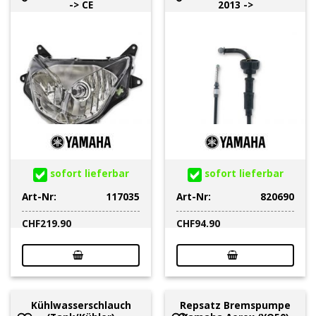
-> CE
2013 ->
sofort lieferbar
sofort lieferbar
Art-Nr:
117035
Art-Nr:
820690
CHF
219.90
CHF
94.90
Kühlwasserschlauch
Repsatz Bremspumpe