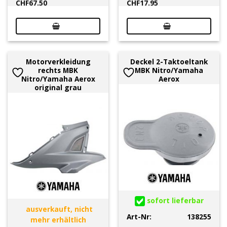
CHF
67.50
CHF
17.95
Motorverkleidung
Deckel 2-Taktoeltank
rechts MBK
MBK Nitro/Yamaha
Nitro/Yamaha Aerox
Aerox
original grau
sofort lieferbar
ausverkauft, nicht
Art-Nr:
138255
mehr erhältlich