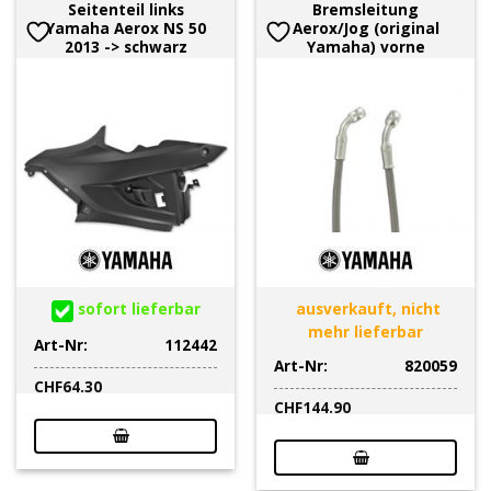
Seitenteil links
Bremsleitung
Yamaha Aerox NS 50
Aerox/Jog (original
2013 -> schwarz
Yamaha) vorne
sofort lieferbar
ausverkauft, nicht
mehr lieferbar
Art-Nr:
112442
Art-Nr:
820059
CHF
64.30
CHF
144.90