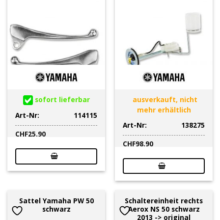
sofort lieferbar
ausverkauft, nicht
mehr erhältlich
Art-Nr:
114115
Art-Nr:
138275
CHF
25.90
CHF
98.90
Sattel Yamaha PW 50
Schaltereinheit rechts
schwarz
Aerox NS 50 schwarz
2013 -> original