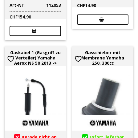
Art-Nr:
112053
CHF
14.90
CHF
154.90
Gaskabel 1 (Gasgriff zu
Gasschieber mit
Verteiler) Yamaha
Membrane Yamaha
Aerox NS 50 2013 ->
250, 300cc
gerade nicht an
sofort lieferbar