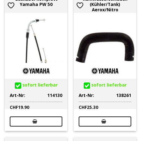
Yamaha PW 50
(Kühler/Tank)
Aerox/Nitro
sofort lieferbar
sofort lieferbar
Art-Nr:
114130
Art-Nr:
138261
CHF
19.90
CHF
25.30