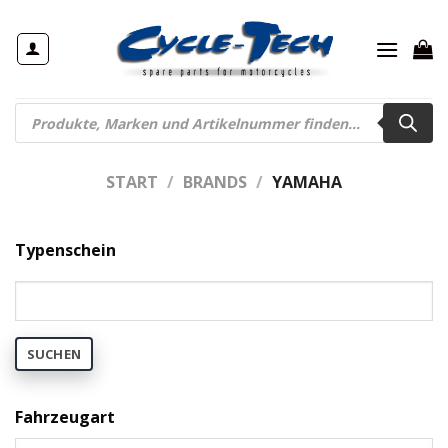
Zum
Inhalt
springen
Products
search
START
/
BRANDS
/
YAMAHA
Typenschein
SUCHEN
Fahrzeugart