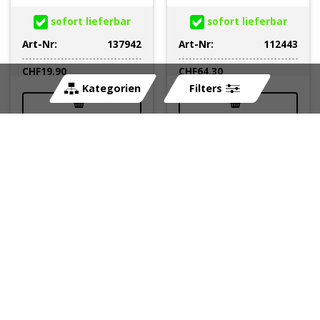
sofort lieferbar
sofort lieferbar
Art-Nr:
137942
Art-Nr:
112443
CHF
19.90
CHF
64.30
Kategorien
Filters
Bremslichtschalter
Spritzschutzlappen
Kunststoff Yamaha
hinten Typ Original
Aerox NS 2013 ->
Aerox ->12 schwarz