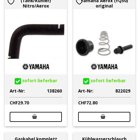
(Tank/Kühler)
Yamaha Aerox (YQ50)
Nitro/Aerox
original
sofort lieferbar
sofort lieferbar
Art-Nr:
138260
Art-Nr:
822029
CHF
29.70
CHF
72.80
Gaskabel komplett
Kühlwasserschlauch