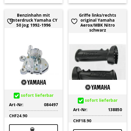
Benzinhahn mit
Griffe links/rechts
Unterdruck Yamaha CY
original Yamaha
50 Jog 1992-1996
Aerox/MBK Nitro
schwarz
sofort lieferbar
sofort lieferbar
Art-Nr:
084497
Art-Nr:
138850
CHF
24.90
CHF
18.90