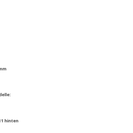
5mm
elle:
11 hinten