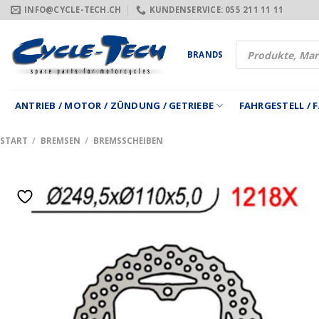
Zum
INFO@CYCLE-TECH.CH
KUNDENSERVICE: 055 211 11 11
Inhalt
springen
Products
BRANDS
search
ANTRIEB / MOTOR / ZÜNDUNG / GETRIEBE
FAHRGESTELL /
START
/
BREMSEN
/
BREMSSCHEIBEN