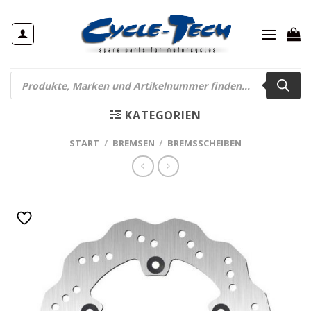
Zum
Inhalt
springen
Products
search
KATEGORIEN
START
/
BREMSEN
/
BREMSSCHEIBEN