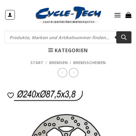
Zum
Inhalt
springen
Products
search
KATEGORIEN
START
/
BREMSEN
/
BREMSSCHEIBEN