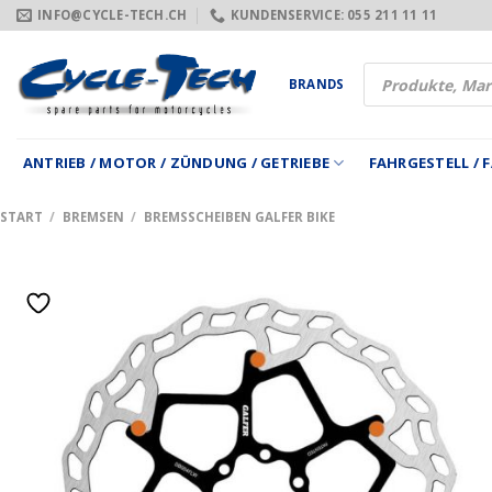
Zum
INFO@CYCLE-TECH.CH
KUNDENSERVICE: 055 211 11 11
Inhalt
springen
Products
BRANDS
search
ANTRIEB / MOTOR / ZÜNDUNG / GETRIEBE
FAHRGESTELL /
START
/
BREMSEN
/
BREMSSCHEIBEN GALFER BIKE