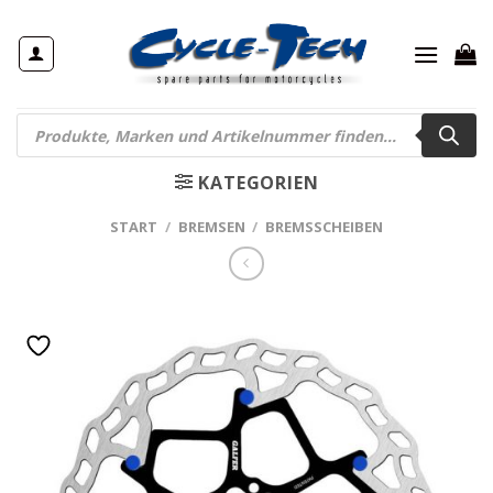
Zum
Inhalt
springen
Products
search
KATEGORIEN
START
/
BREMSEN
/
BREMSSCHEIBEN