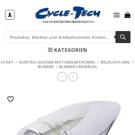
Zum
Inhalt
springen
Products
search
KATEGORIEN
START
/
ELEKTRO (AUSSER MOTORELEKTRONIK)
/
BELEUCHTUNG
/
BLINKER
/
BLINKER UNIVERSAL