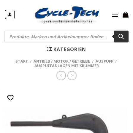
Zum
Inhalt
springen
Products
search
KATEGORIEN
START
/
ANTRIEB / MOTOR / GETRIEBE
/
AUSPUFF
/
AUSPUFFANLAGEN MIT KRÜMMER