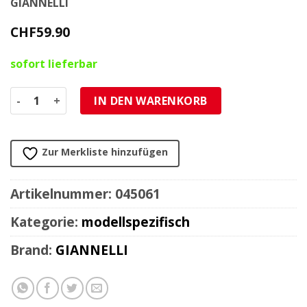
GIANNELLI
CHF
59.90
sofort lieferbar
Schalldämpfer Giannelli Yamaha DT50 air zu 45060 Menge
IN DEN WARENKORB
Zur Merkliste hinzufügen
Artikelnummer:
045061
Kategorie:
modellspezifisch
Brand:
GIANNELLI