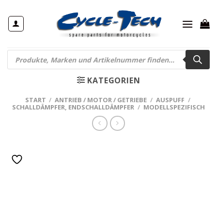
Zum
Inhalt
springen
Products
search
KATEGORIEN
START
/
ANTRIEB / MOTOR / GETRIEBE
/
AUSPUFF
/
SCHALLDÄMPFER, ENDSCHALLDÄMPFER
/
MODELLSPEZIFISCH