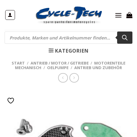
Zum
Inhalt
springen
Products
search
KATEGORIEN
START
/
ANTRIEB / MOTOR / GETRIEBE
/
MOTORENTEILE
MECHANISCH
/
OELPUMPE
/
ANTRIEB UND ZUBEHÖR