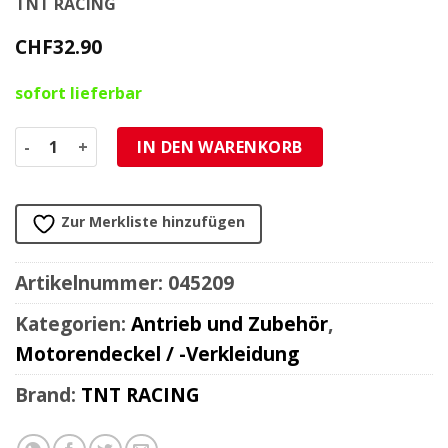
TNT RACING
CHF
32.90
sofort lieferbar
Abdeckung Oelpumpe Alu Derbi Senda 125 Menge
IN DEN WARENKORB
Zur Merkliste hinzufügen
Artikelnummer:
045209
Kategorien:
Antrieb und Zubehör
,
Motorendeckel / -Verkleidung
Brand:
TNT RACING