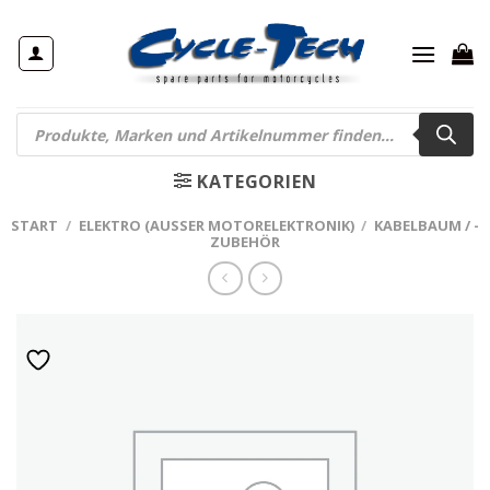
Zum
Inhalt
springen
Products
search
KATEGORIEN
START
/
ELEKTRO (AUSSER MOTORELEKTRONIK)
/
KABELBAUM / -
ZUBEHÖR