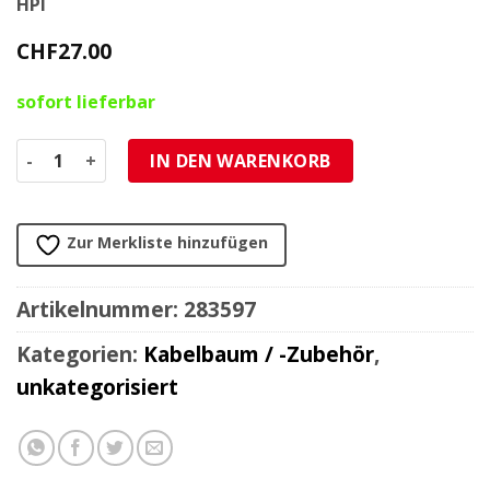
HPI
CHF
27.00
sofort lieferbar
Verlängerungskabel *HPI* Stator-CDI 3-Pol 30cm zu allen
IN DEN WARENKORB
Zur Merkliste hinzufügen
Artikelnummer:
283597
Kategorien:
Kabelbaum / -Zubehör
,
unkategorisiert