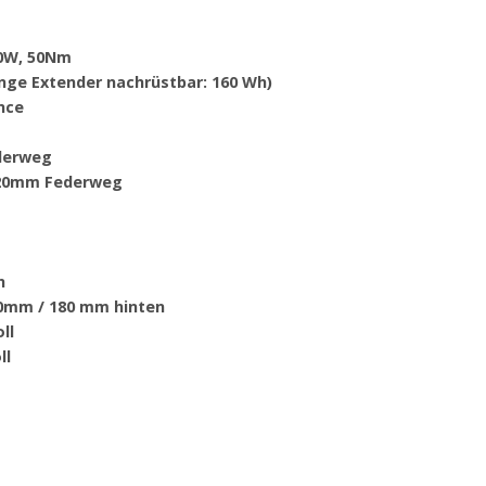
50W, 50Nm
ange Extender nachrüstbar: 160 Wh)
nce
derweg
 120mm Federweg
h
0mm / 180 mm hinten
ll
ll