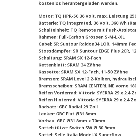
kostenlos heruntergeladen werden.
Motor: TQ HPR-50 36 Volt, max. Leistung 2
Batterie: TQ integrated, 36 Volt, 360 Wh (R
Schalteinheit: TQ Remote mit Push-Assista
Rahmen: Full-Carbon Grössen S-M-L-XL
Gabel: SR Suntour Raidon34 LOR, 140mm Fe
Stossdämpfer: SR Suntour EDGE Plus 2CR,
Schaltung: SRAM SX 12-Fach
Kettenblatt: SRAM 34 Zähne
Kassette: SRAM SX 12-Fach, 11-50 Zähne
Bremsen: SRAM Level 2 2-Kolben, hydraulisc
Bremsscheiben: SRAM CENTERLINE vorne 18
Reifen Vorderrad: Vittoria SYERRA 29 x 2.4 Zo
Reifen Hinterrad: Vittoria SYERRA 29 x 2.4 Zo
Radsatz: GBC Radial 29 Zoll
Lenker: GBC Flat Ø31.8mm
Vorbau: GBC Ø31.8mm x 70mm
Sattelstütze: Switch SW Ø 30.9mm
Sattel: Selle Italia Model-X Superflow