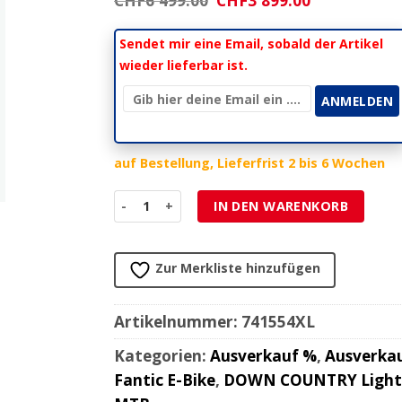
CHF
6'499.00
CHF
3'899.00
Preis
Preis
war:
ist:
Sendet mir eine Email, sobald der Artikel
CHF6'499.00
CHF3'899.00
wieder lieferbar ist.
auf Bestellung, Lieferfrist 2 bis 6 Wochen
FANTIC E-Bike RAMPAGE 1.4 DC Sport 360Wh 140
IN DEN WARENKORB
Zur Merkliste hinzufügen
Artikelnummer:
741554XL
Kategorien:
Ausverkauf %
,
Ausverka
Fantic E-Bike
,
DOWN COUNTRY Light