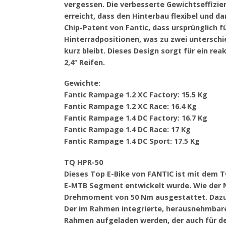
vergessen. Die verbesserte Gewichtseffizi
erreicht, dass den Hinterbau flexibel und d
Chip-Patent von Fantic, dass ursprünglich f
Hinterradpositionen, was zu zwei unterschi
kurz bleibt. Dieses Design sorgt für ein rea
2,4“ Reifen.
Gewichte:
Fantic Rampage 1.2 XC Factory: 15.5 Kg
Fantic Rampage 1.2 XC Race: 16.4 Kg
Fantic Rampage 1.4 DC Factory: 16.7 Kg
Fantic Rampage 1.4 DC Race: 17 Kg
Fantic Rampage 1.4 DC Sport: 17.5 Kg
TQ HPR-50
Dieses Top E-Bike von FANTIC ist mit dem T
E-MTB Segment entwickelt wurde. Wie der 
Drehmoment von 50 Nm ausgestattet. Dazu i
Der im Rahmen integrierte, herausnehmbar
Rahmen aufgeladen werden, der auch für de