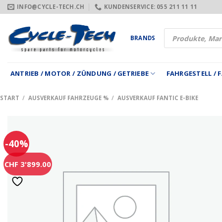
Zum
INFO@CYCLE-TECH.CH
KUNDENSERVICE: 055 211 11 11
Inhalt
springen
Products
BRANDS
search
ANTRIEB / MOTOR / ZÜNDUNG / GETRIEBE
FAHRGESTELL /
START
/
AUSVERKAUF FAHRZEUGE %
/
AUSVERKAUF FANTIC E-BIKE
-40%
CHF 3'899.00