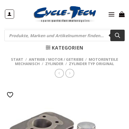
Zum
Inhalt
springen
Products
search
KATEGORIEN
START
/
ANTRIEB / MOTOR / GETRIEBE
/
MOTORENTEILE
MECHANISCH
/
ZYLINDER
/
ZYLINDER TYP ORIGINAL