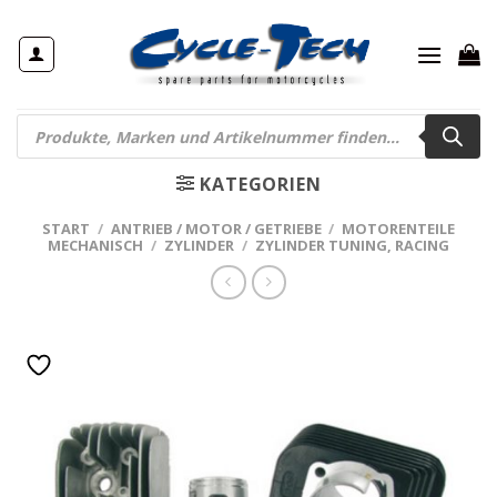
Zum
Inhalt
springen
Products
search
KATEGORIEN
START
/
ANTRIEB / MOTOR / GETRIEBE
/
MOTORENTEILE
MECHANISCH
/
ZYLINDER
/
ZYLINDER TUNING, RACING