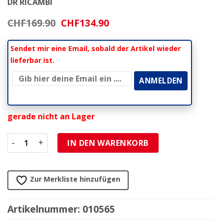
DR RICAMBI
Ursprünglicher
Aktueller
CHF
169.90
CHF
134.90
Preis
Preis
war:
ist:
Sendet mir eine Email, sobald der Artikel wieder
CHF169.90
CHF134.90.
lieferbar ist.
gerade nicht an Lager
Zylinderkit DR 43mm Axe 12mm Guss Piaggio Ciao/SI Meng
IN DEN WARENKORB
Zur Merkliste hinzufügen
Artikelnummer:
010565