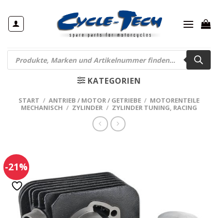
Zum
Inhalt
springen
Products
search
KATEGORIEN
START
/
ANTRIEB / MOTOR / GETRIEBE
/
MOTORENTEILE
MECHANISCH
/
ZYLINDER
/
ZYLINDER TUNING, RACING
-21%