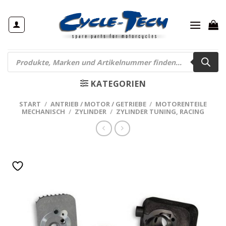
Zum
Inhalt
springen
Products
search
KATEGORIEN
START
/
ANTRIEB / MOTOR / GETRIEBE
/
MOTORENTEILE
MECHANISCH
/
ZYLINDER
/
ZYLINDER TUNING, RACING