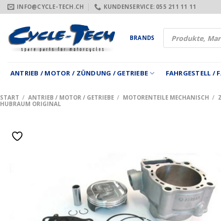
Zum
INFO@CYCLE-TECH.CH
KUNDENSERVICE: 055 211 11 11
Inhalt
springen
Products
BRANDS
search
ANTRIEB / MOTOR / ZÜNDUNG / GETRIEBE
FAHRGESTELL /
START
/
ANTRIEB / MOTOR / GETRIEBE
/
MOTORENTEILE MECHANISCH
/
HUBRAUM ORIGINAL