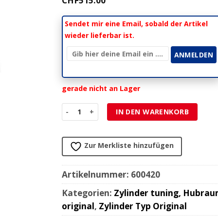
CHF
515.00
Sendet mir eine Email, sobald der Artikel
wieder lieferbar ist.
gerade nicht an Lager
Zylinderkit Athena 96mm 450cc Honda CRF 450 R
IN DEN WARENKORB
Zur Merkliste hinzufügen
Artikelnummer:
600420
Kategorien:
Zylinder tuning, Hubra
original
,
Zylinder Typ Original