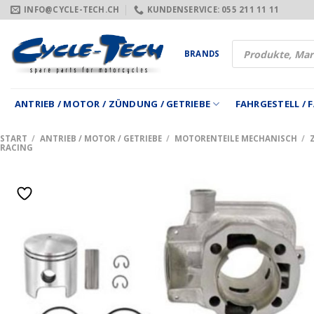
Zum
INFO@CYCLE-TECH.CH
KUNDENSERVICE: 055 211 11 11
Inhalt
springen
Products
BRANDS
search
ANTRIEB / MOTOR / ZÜNDUNG / GETRIEBE
FAHRGESTELL /
START
/
ANTRIEB / MOTOR / GETRIEBE
/
MOTORENTEILE MECHANISCH
/
RACING